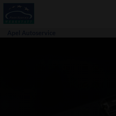
Apel Autoservice